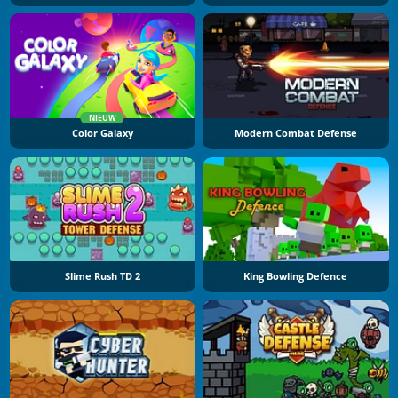
NIEUW
Color Galaxy
Modern Combat Defense
Slime Rush TD 2
King Bowling Defence