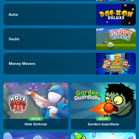
Actie
Vecht
Money Movers
NIEUW
NIEUW
Hole Defense
Garden Guardians