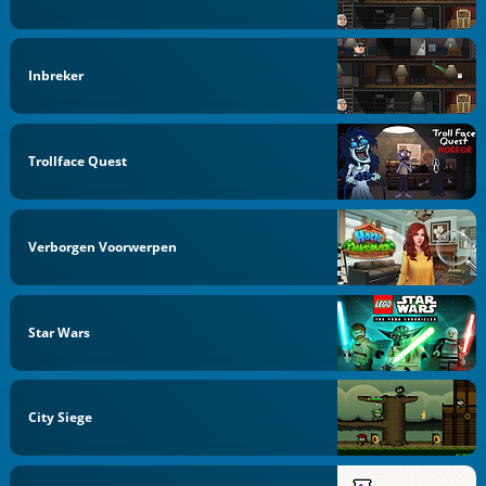
Inbreker
Trollface Quest
Verborgen Voorwerpen
Star Wars
City Siege