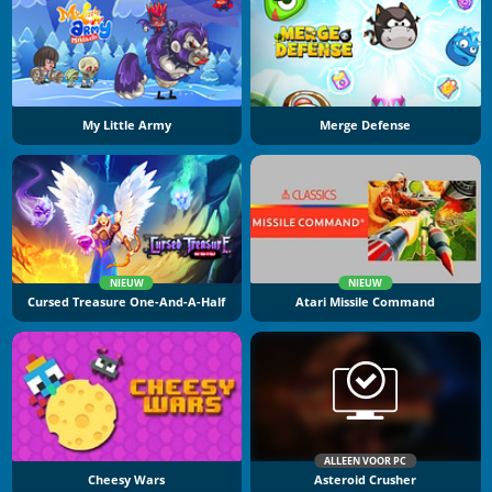
My Little Army
Merge Defense
NIEUW
NIEUW
Cursed Treasure One-And-A-Half
Atari Missile Command
ALLEEN VOOR PC
Cheesy Wars
Asteroid Crusher