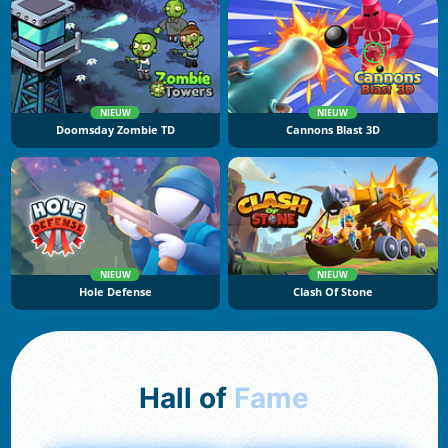
NIEUW
NIEUW
Doomsday Zombie TD
Cannons Blast 3D
NIEUW
NIEUW
Hole Defense
Clash Of Stone
Hall of
Fame