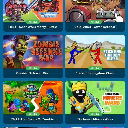
NIEUW
NIEUW
Hero Tower Wars Merge Puzzle
Gold Miner Tower Defense
NIEUW
NIEUW
Zombie Defense: War
Stickman Kingdom Clash
NIEUW
NIEUW
SWAT And Plants Vs Zombies
Stickman Miners Wars