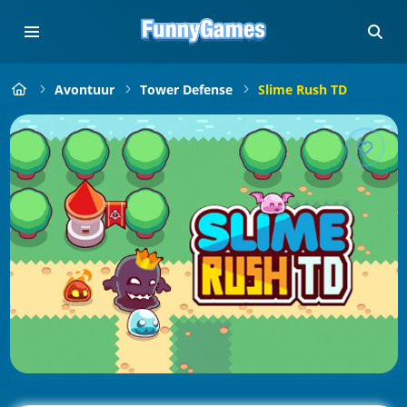
Avontuur
Tower Defense
Slime Rush TD