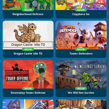
NIEUW
NIEUW
Neighborhood Defence
Capybara Go
NIEUW
NIEUW
Dragon Castle Idle TD
Tower Defenders
NIEUW
NIEUW
Doomsday Tower Defense
We Will Not Survive