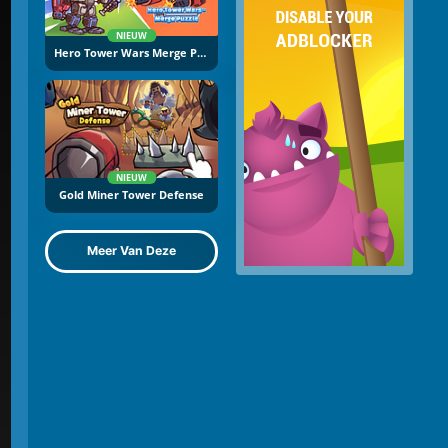
NIEUW
Hero Tower Wars Merge Puzzle
NIEUW
Gold Miner Tower Defense
Meer Van Deze