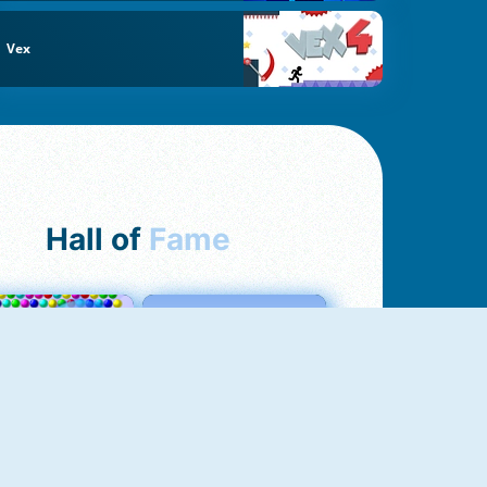
Vex
Hall of
Fame
Bubbles 3
Love Tester