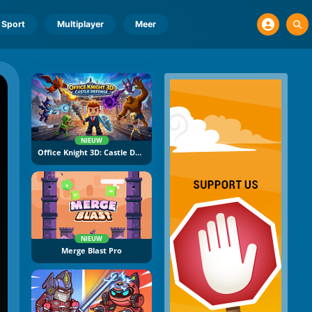
Sport
Multiplayer
Meer
NIEUW
Office Knight 3D: Castle Defence
NIEUW
Merge Blast Pro