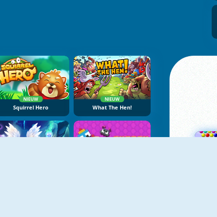
NIEUW
NIEUW
Squirrel Hero
What The Hen!
NIEUW
Cursed Treasure One-And-A-Half
Cheesy Wars