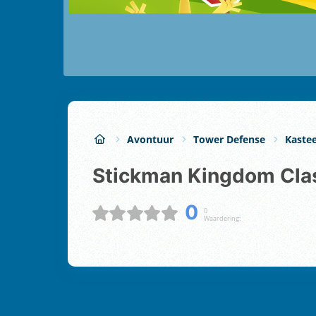
Avontuur
Tower Defense
Kastee
Stickman Kingdom Cla
0
0
Waardering: