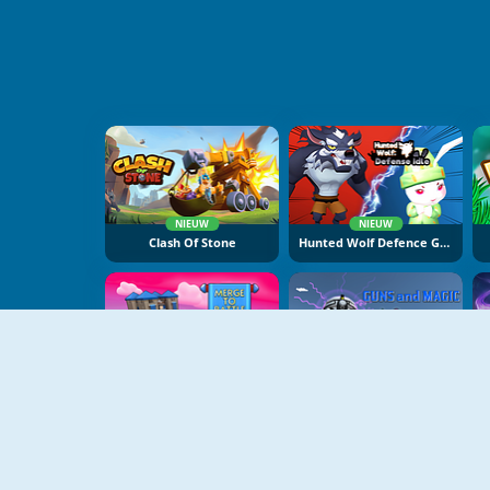
NIEUW
NIEUW
Clash Of Stone
Hunted Wolf Defence Game
NIEUW
NIEUW
Merge To Battle
Guns And Magic