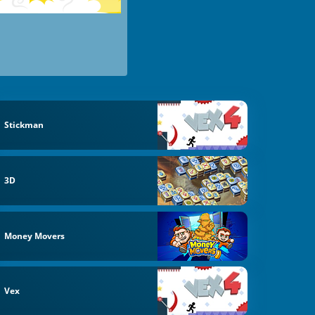
Stickman
3D
Money Movers
Vex