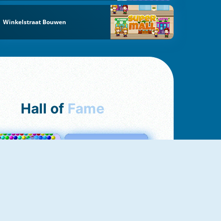
Winkelstraat Bouwen
Hall of
Fame
Bubbles 3
Love Tester