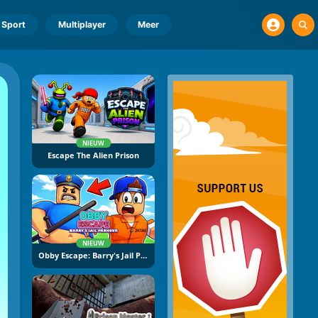
Sport
Multiplayer
Meer
NIEUW
Escape The Alien Prison
NIEUW
Obby Escape: Barry's Jail Parkour