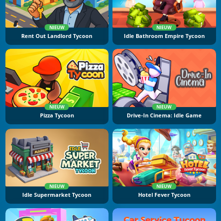
NIEUW
NIEUW
Rent Out Landlord Tycoon
Idle Bathroom Empire Tycoon
NIEUW
NIEUW
Pizza Tycoon
Drive-In Cinema: Idle Game
NIEUW
NIEUW
Idle Supermarket Tycoon
Hotel Fever Tycoon