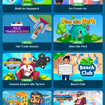
NIEUW
NIEUW
Build An Aquapark
Ice Cream Inc
NIEUW
NIEUW
Idle Trade Routes
Dino Idle Park
NIEUW
NIEUW
Cinema Empire Idle Tycoon
Beach Club