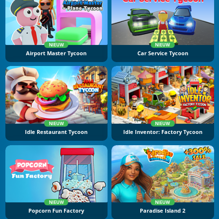
NIEUW
NIEUW
Airport Master Tycoon
Car Service Tycoon
NIEUW
NIEUW
Idle Restaurant Tycoon
Idle Inventor: Factory Tycoon
NIEUW
NIEUW
Popcorn Fun Factory
Paradise Island 2