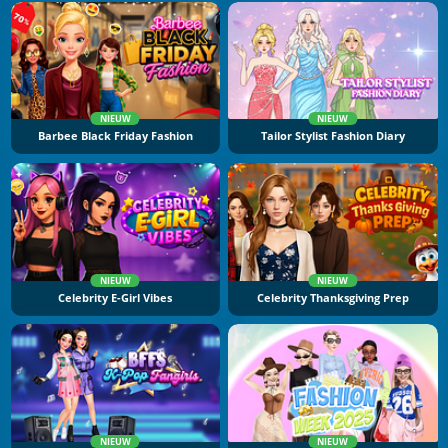
NIEUW
NIEUW
Barbee Black Friday Fashion
Tailor Stylist Fashion Diary
NIEUW
NIEUW
Celebrity E-Girl Vibes
Celebrity Thanksgiving Prep
NIEUW
NIEUW