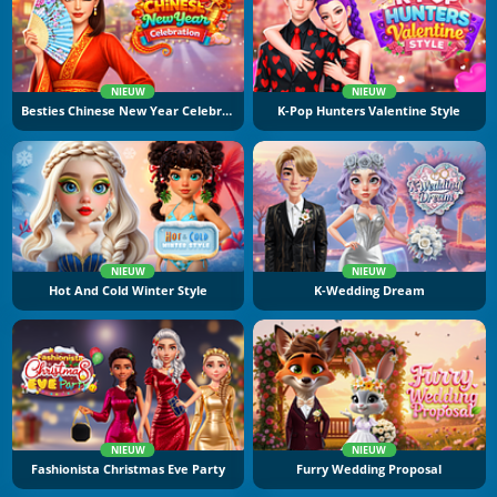
NIEUW
NIEUW
Besties Chinese New Year Celebration
K-Pop Hunters Valentine Style
NIEUW
NIEUW
Hot And Cold Winter Style
K-Wedding Dream
NIEUW
NIEUW
Fashionista Christmas Eve Party
Furry Wedding Proposal