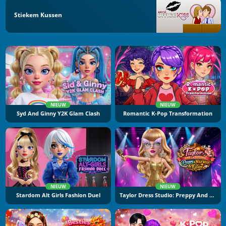
Stiekem Kussen
NIEUW
NIEUW
Syd And Ginny Y2K Glam Clash
Romantic K-Pop Transformation
NIEUW
NIEUW
Stardom Alt Girls Fashion Duel
Taylor Dress Studio: Preppy And Wild West Glam