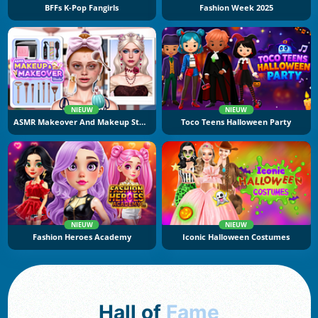
BFFs K-Pop Fangirls
Fashion Week 2025
NIEUW
NIEUW
ASMR Makeover And Makeup Studio
Toco Teens Halloween Party
NIEUW
NIEUW
Fashion Heroes Academy
Iconic Halloween Costumes
Hall of
Fame