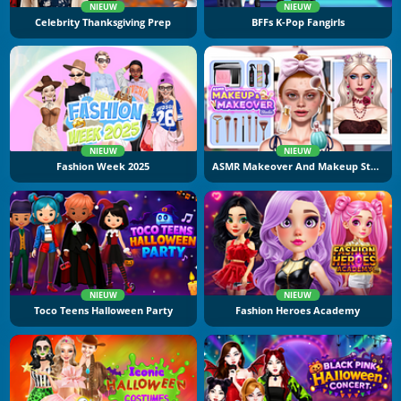
NIEUW
NIEUW
Celebrity Thanksgiving Prep
BFFs K-Pop Fangirls
NIEUW
NIEUW
Fashion Week 2025
ASMR Makeover And Makeup Studio
NIEUW
NIEUW
Toco Teens Halloween Party
Fashion Heroes Academy