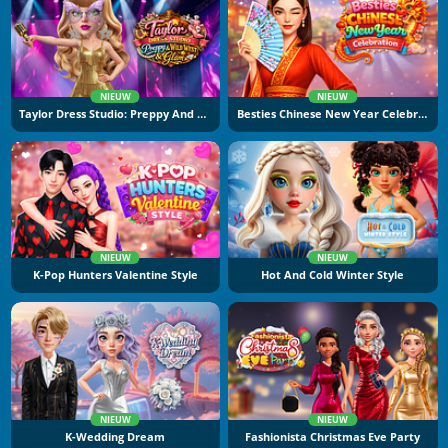
NIEUW
NIEUW
Taylor Dress Studio: Preppy And Wild West Glam
Besties Chinese New Year Celebration
NIEUW
NIEUW
K-Pop Hunters Valentine Style
Hot And Cold Winter Style
NIEUW
NIEUW
K-Wedding Dream
Fashionista Christmas Eve Party