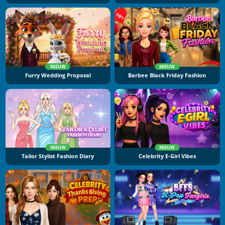
NIEUW
NIEUW
Furry Wedding Proposal
Barbee Black Friday Fashion
NIEUW
NIEUW
Tailor Stylist Fashion Diary
Celebrity E-Girl Vibes