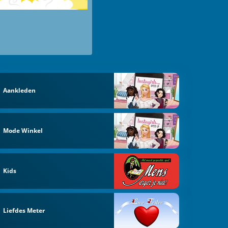
Aankleden
Mode Winkel
Kids
Liefdes Meter