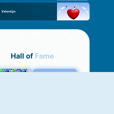
Valentijn
Hall of
Fame
Bubbles 3
Love Tester