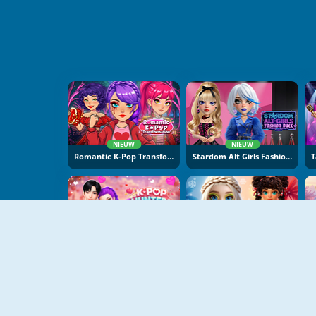
NIEUW
NIEUW
Romantic K-Pop Transformation
Stardom Alt Girls Fashion Duel
NIEUW
NIEUW
K-Pop Hunters Valentine Style
Hot And Cold Winter Style