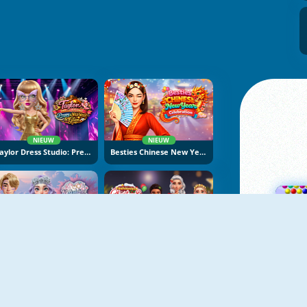
NIEUW
NIEUW
Taylor Dress Studio: Preppy And Wild West Glam
Besties Chinese New Year Celebration
NIEUW
NIEUW
K-Wedding Dream
Fashionista Christmas Eve Party