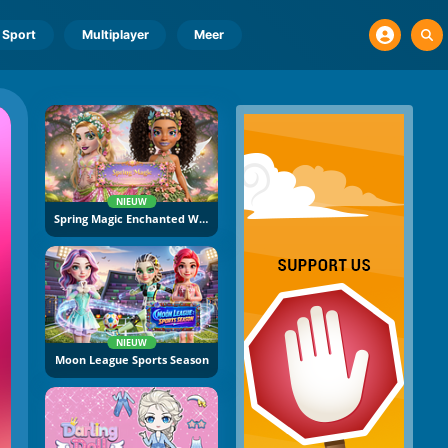
Sport
Multiplayer
Meer
NIEUW
Spring Magic Enchanted Wardrobe
NIEUW
Moon League Sports Season