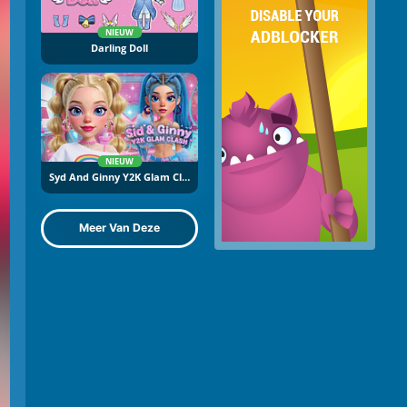
NIEUW
Darling Doll
NIEUW
Syd And Ginny Y2K Glam Clash
Meer Van Deze