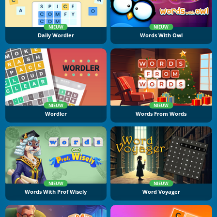
NIEUW
NIEUW
Daily Wordler
Words With Owl
NIEUW
NIEUW
Wordler
Words From Words
NIEUW
NIEUW
Words With Prof Wisely
Word Voyager