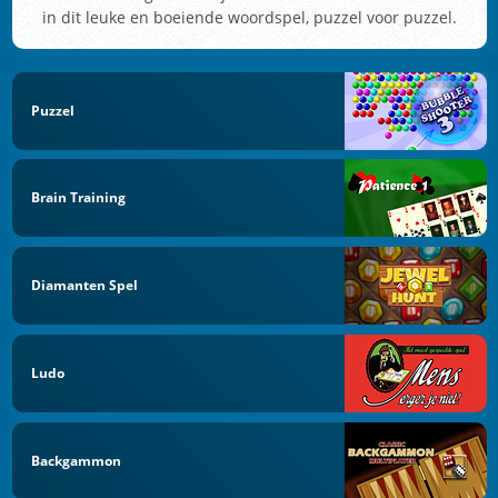
in dit leuke en boeiende woordspel, puzzel voor puzzel.
Puzzel
Brain Training
Diamanten Spel
Ludo
Backgammon