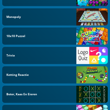
Monopoly
10x10 Puzzel
Trivia
Ketting Reactie
Boter, Kaas En Eieren