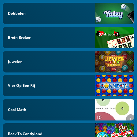
Dobbelen
Brein Breker
Juwelen
Vier Op Een Rij
Cool Math
Back To Candyland