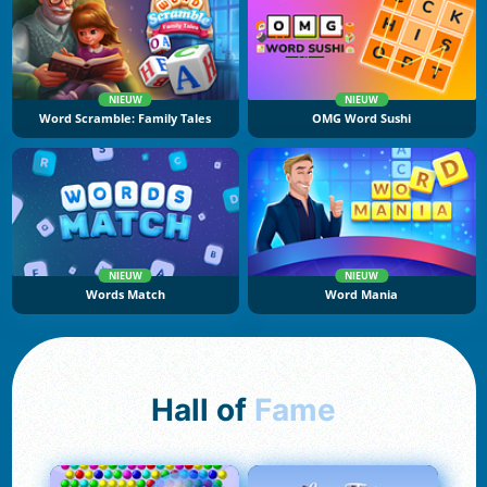
NIEUW
NIEUW
Word Scramble: Family Tales
OMG Word Sushi
NIEUW
NIEUW
Words Match
Word Mania
Hall of
Fame