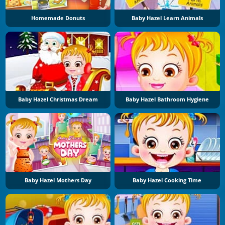
Homemade Donuts
Baby Hazel Learn Animals
Baby Hazel Christmas Dream
Baby Hazel Bathroom Hygiene
Baby Hazel Mothers Day
Baby Hazel Cooking Time