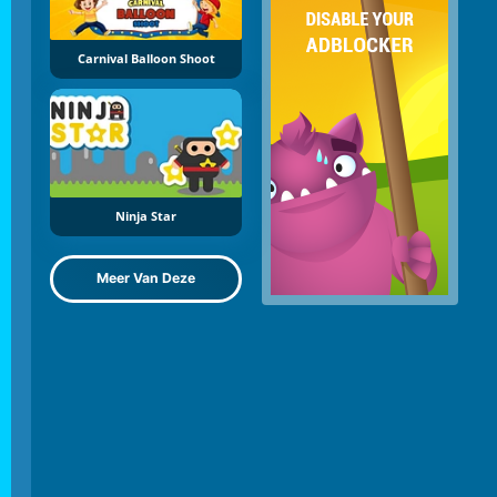
Carnival Balloon Shoot
Ninja Star
Meer Van Deze