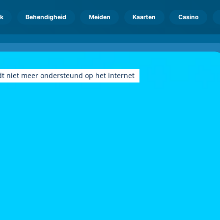
k
Behendigheid
Meiden
Kaarten
Casino
dt niet meer ondersteund op het internet