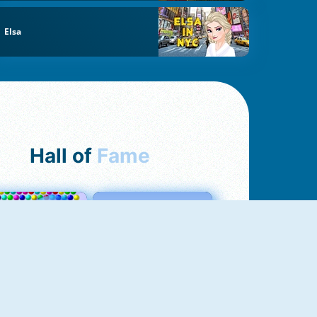
Elsa
Hall of
Fame
Bubbles 3
Love Tester