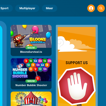
Sport
Multiplayer
Meer
NIEUW
BloonsSurvival.io
NIEUW
Number Bubble Shooter