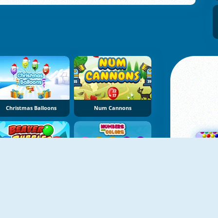
Christmas Balloons
Num Cannons
Beaver Bubbles
Numbers And Colors