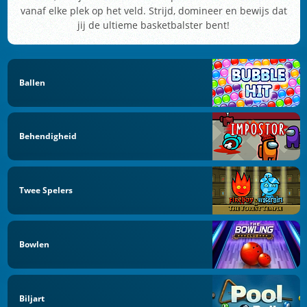
vanaf elke plek op het veld. Strijd, domineer en bewijs dat
jij de ultieme basketbalster bent!
Ballen
Behendigheid
Twee Spelers
Bowlen
Biljart