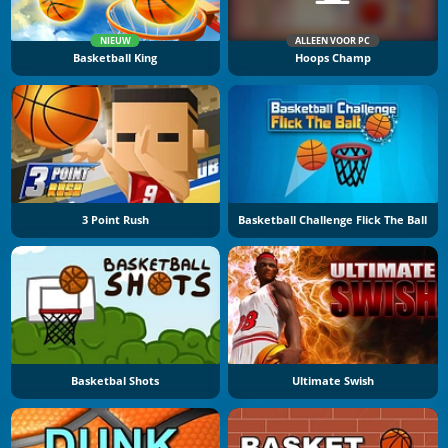
NIEUW
ALLEEN VOOR PC
Basketball King
Hoops Champ
3 Point Rush
Basketball Challenge Flick The Ball
Basketbal Shots
Ultimate Swish