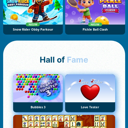
NIEUW
NIEUW
Snow Rider Obby Parkour
Pickle Ball Clash
Hall of
Fame
Bubbles 3
Love Tester