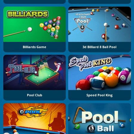
Billiards Game
3d Billiard 8 Ball Pool
Pool Club
Speed Pool King