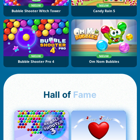
NIEUW
NIEUW
Bubble Shooter Witch Tower
Candy Rain 5
NIEUW
NIEUW
Bubble Shooter Pro 4
Om Nom Bubbles
Hall of
Fame