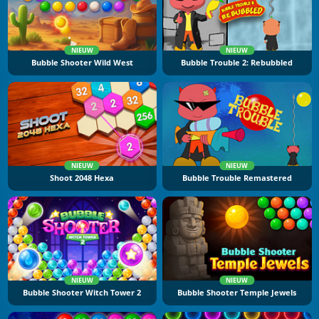
NIEUW
NIEUW
Bubble Shooter Wild West
Bubble Trouble 2: Rebubbled
NIEUW
NIEUW
Shoot 2048 Hexa
Bubble Trouble Remastered
NIEUW
NIEUW
Bubble Shooter Witch Tower 2
Bubble Shooter Temple Jewels