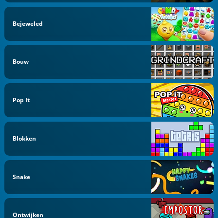
Bejeweled
Bouw
Pop It
Blokken
Snake
Ontwijken