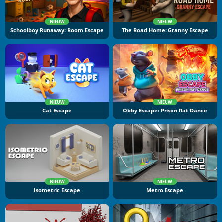
NIEUW
NIEUW
Schoolboy Runaway: Room Escape
The Road Home: Granny Escape
NIEUW
NIEUW
Cat Escape
Obby Escape: Prison Rat Dance
NIEUW
NIEUW
Isometric Escape
Metro Escape