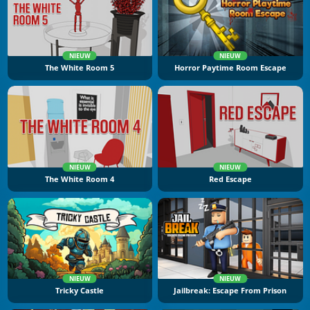
NIEUW
NIEUW
The White Room 5
Horror Paytime Room Escape
NIEUW
NIEUW
The White Room 4
Red Escape
NIEUW
NIEUW
Tricky Castle
Jailbreak: Escape From Prison