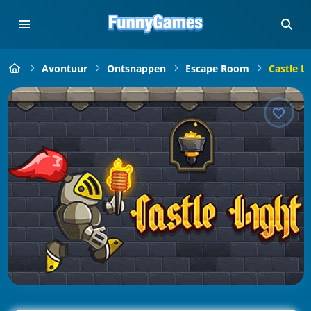
Avontuur
Ontsnappen
Escape Room
Castle Li