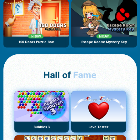
NIEUW
NIEUW
100 Doors Puzzle Box
Escape Room: Mystery Key
Hall of
Fame
Bubbles 3
Love Tester