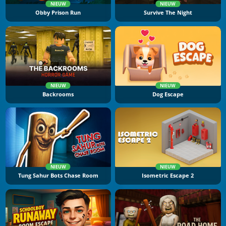
NIEUW
NIEUW
Obby Prison Run
Survive The Night
NIEUW
NIEUW
Backrooms
Dog Escape
NIEUW
NIEUW
Tung Sahur Bots Chase Room
Isometric Escape 2