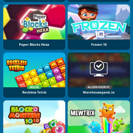
Paper Blocks Hexa
Frozen 10
NIEUW
ALLEEN VOOR PC
Reckless Tetriz
Warehousepanic.io