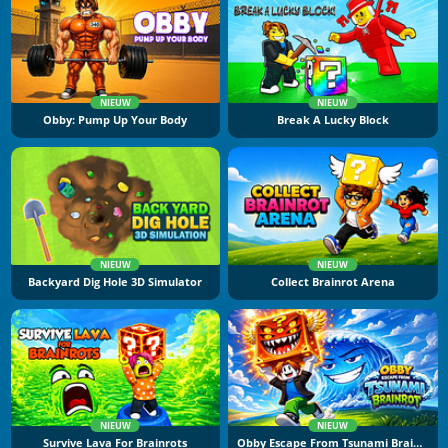
NIEUW
NIEUW
Obby: Pump Up Your Body
Break A Lucky Block
NIEUW
NIEUW
Backyard Dig Hole 3D Simulator
Collect Brainrot Arena
NIEUW
NIEUW
Survive Lava For Brainrots
Obby Escape From Tsunami Brainrot