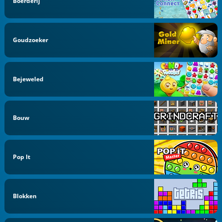
Boerderij
Goudzoeker
Bejeweled
Bouw
Pop It
Blokken