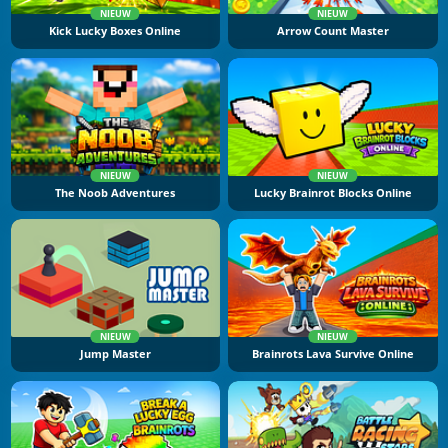
NIEUW
NIEUW
Kick Lucky Boxes Online
Arrow Count Master
NIEUW
NIEUW
The Noob Adventures
Lucky Brainrot Blocks Online
NIEUW
NIEUW
Jump Master
Brainrots Lava Survive Online