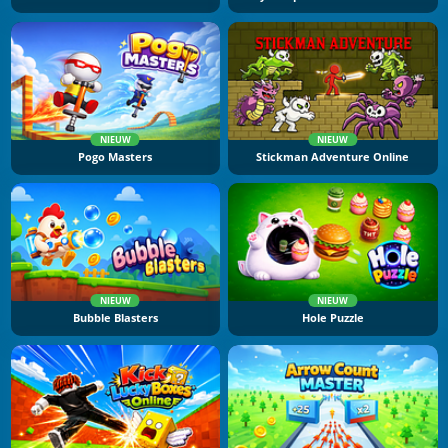
NIEUW
NIEUW
Pogo Masters
Stickman Adventure Online
NIEUW
NIEUW
Bubble Blasters
Hole Puzzle