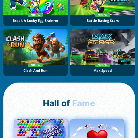
NIEUW
NIEUW
Break A Lucky Egg Brainrot
Battle Racing Stars
NIEUW
NIEUW
Clash And Run
Max Speed
Hall of
Fame