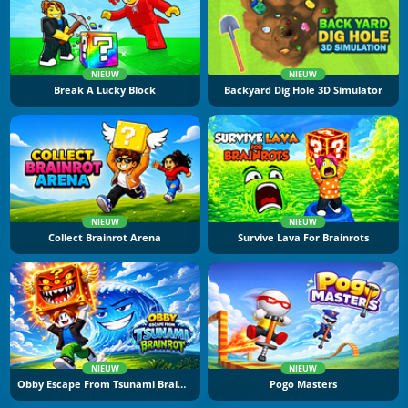
NIEUW
NIEUW
Break A Lucky Block
Backyard Dig Hole 3D Simulator
NIEUW
NIEUW
Collect Brainrot Arena
Survive Lava For Brainrots
NIEUW
NIEUW
Obby Escape From Tsunami Brainrot
Pogo Masters