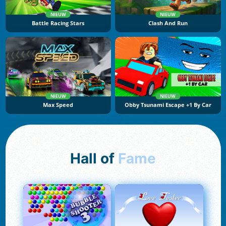
NIEUW
NIEUW
Battle Racing Stars
Clash And Run
NIEUW
NIEUW
Max Speed
Obby Tsunami Escape +1 By Car
Hall of
Fame