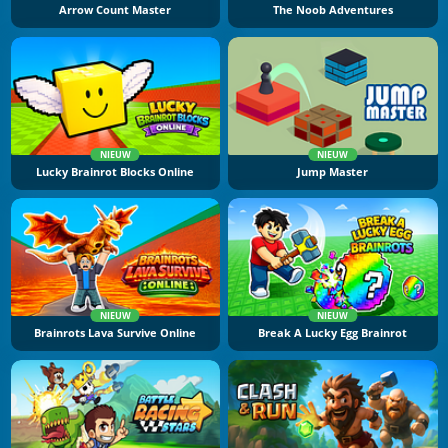
Arrow Count Master
The Noob Adventures
NIEUW
NIEUW
Lucky Brainrot Blocks Online
Jump Master
NIEUW
NIEUW
Brainrots Lava Survive Online
Break A Lucky Egg Brainrot