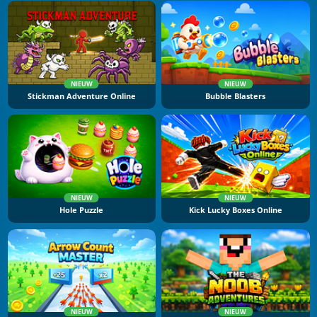
NIEUW
NIEUW
Stickman Adventure Online
Bubble Blasters
NIEUW
NIEUW
Hole Puzzle
Kick Lucky Boxes Online
NIEUW
NIEUW