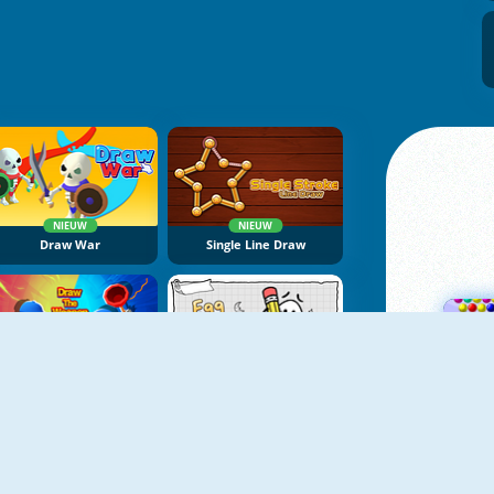
NIEUW
NIEUW
Draw War
Single Line Draw
NIEUW
NIEUW
Draw The Weapon
Egg Adventure