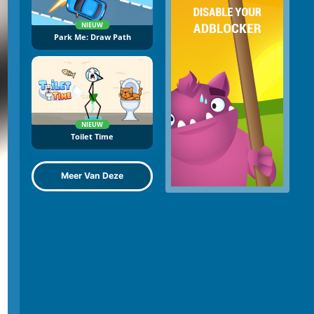
NIEUW
Park Me: Draw Path
NIEUW
Toilet Time
Meer Van Deze