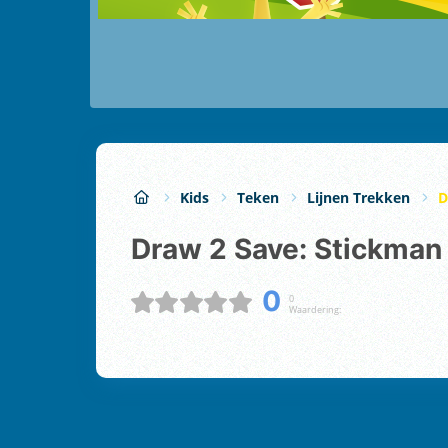
Kids
Teken
Lijnen Trekken
D
Draw 2 Save: Stickma
0
0
Waardering: