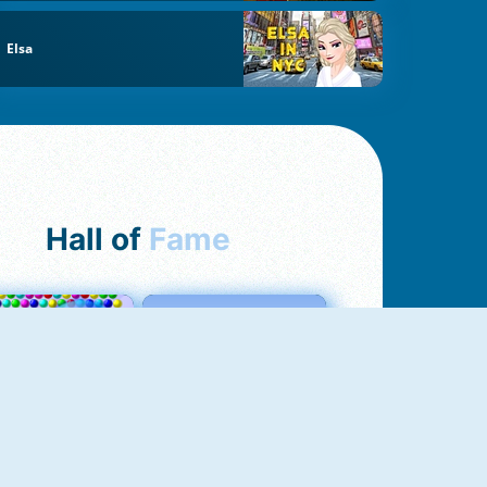
Elsa
Hall of
Fame
Bubbles 3
Love Tester