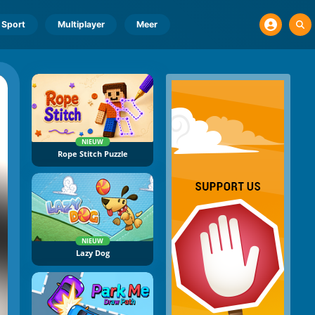
Sport
Multiplayer
Meer
NIEUW
Rope Stitch Puzzle
NIEUW
Lazy Dog