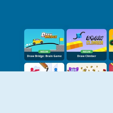
NIEUW
NIEUW
Draw Bridge: Brain Game
Draw Climber
NIEUW
NIEUW
Stop The Bullet
Save My Pet Party