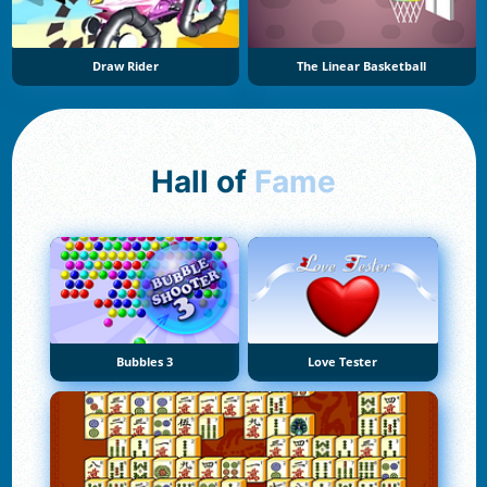
Draw Rider
The Linear Basketball
Hall of
Fame
Bubbles 3
Love Tester