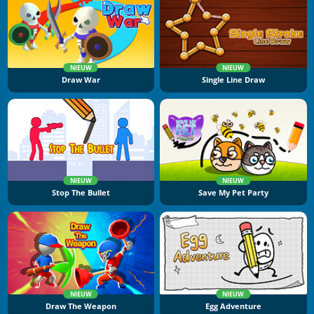
NIEUW
NIEUW
Draw War
Single Line Draw
NIEUW
NIEUW
Stop The Bullet
Save My Pet Party
NIEUW
NIEUW
Draw The Weapon
Egg Adventure