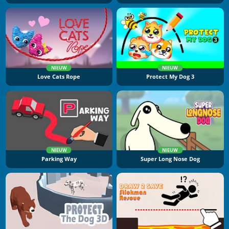
NIEUW
NIEUW
Love Cats Rope
Protect My Dog 3
NIEUW
NIEUW
Parking Way
Super Long Nose Dog