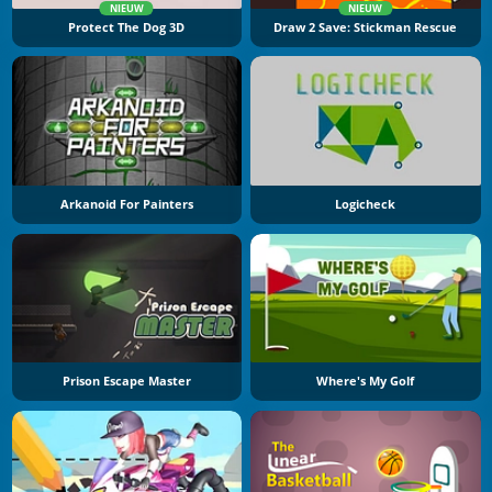
NIEUW
NIEUW
Protect The Dog 3D
Draw 2 Save: Stickman Rescue
Arkanoid For Painters
Logicheck
Prison Escape Master
Where's My Golf