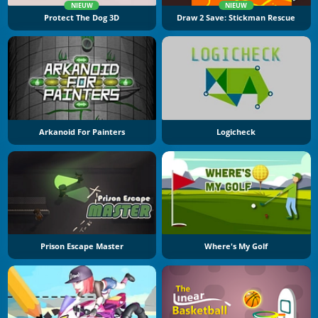
NIEUW
NIEUW
Protect The Dog 3D
Draw 2 Save: Stickman Rescue
Arkanoid For Painters
Logicheck
Prison Escape Master
Where's My Golf