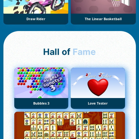
Draw Rider
The Linear Basketball
Hall of
Fame
Bubbles 3
Love Tester