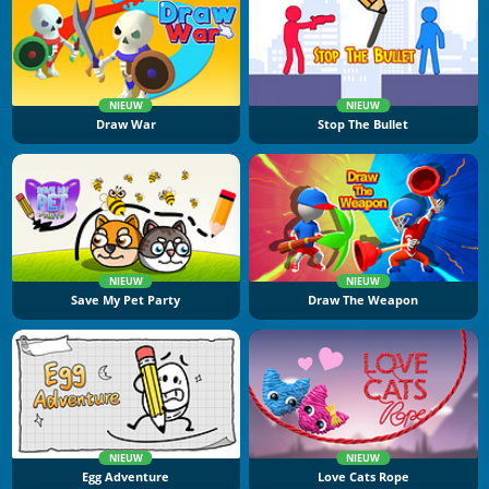
NIEUW
NIEUW
Draw War
Stop The Bullet
NIEUW
NIEUW
Save My Pet Party
Draw The Weapon
NIEUW
NIEUW
Egg Adventure
Love Cats Rope