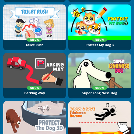
NIEUW
NIEUW
Toilet Rush
Protect My Dog 3
NIEUW
NIEUW
Parking Way
Super Long Nose Dog