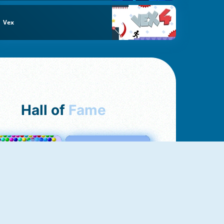
Vex
Hall of
Fame
Bubbles 3
Love Tester