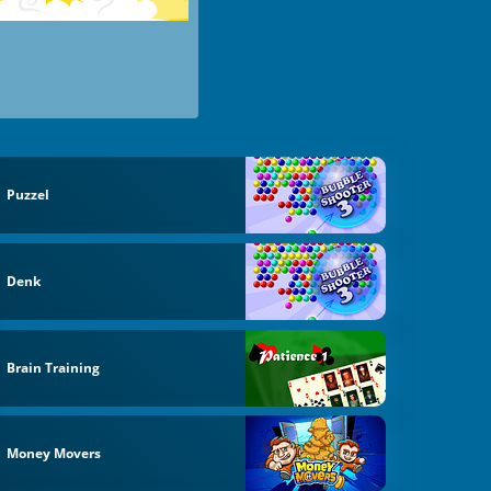
Puzzel
Denk
Brain Training
Money Movers