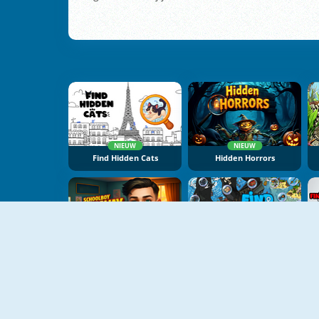
NIEUW
NIEUW
Find Hidden Cats
Hidden Horrors
NIEUW
NIEUW
Schoolboy Runaway: Room Escape
Find Objects: Hidden Items