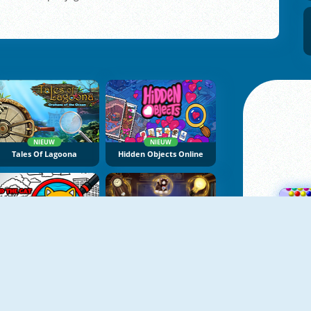
NIEUW
NIEUW
Tales Of Lagoona
Hidden Objects Online
NIEUW
Find The Cat: Cat Search
Hidden Objects: Clues And Mysteries