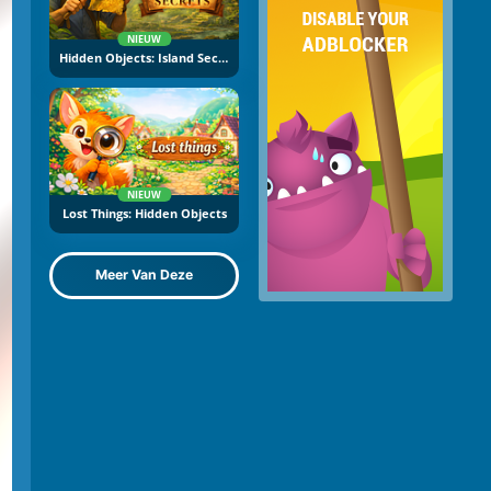
NIEUW
Hidden Objects: Island Secrets
NIEUW
Lost Things: Hidden Objects
Meer Van Deze