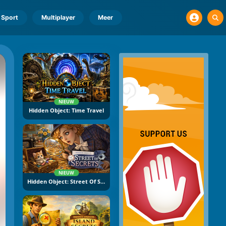
Sport
Multiplayer
Meer
NIEUW
Hidden Object: Time Travel
NIEUW
Hidden Object: Street Of Secrets