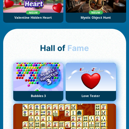
NIEUW
NIEUW
Valentine Hidden Heart
Mystic Object Hunt
Hall of
Fame
Bubbles 3
Love Tester