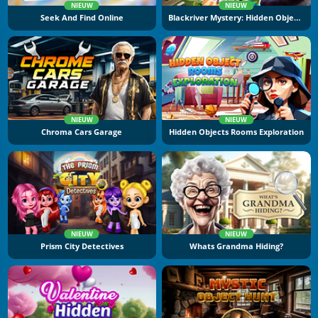
NIEUW
NIEUW
Seek And Find Online
Blackriver Mystery: Hidden Objects
NIEUW
NIEUW
Chroma Cars Garage
Hidden Objects Rooms Exploration
NIEUW
NIEUW
Prism City Detectives
Whats Grandma Hiding?