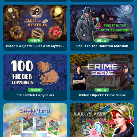
NIEUW
NIEUW
Hidden Objects: Clues And Mysteries
Find It In The Haunted Mansion
NIEUW
NIEUW
100 Hidden Capybaras
Hidden Objects: Crime Scene