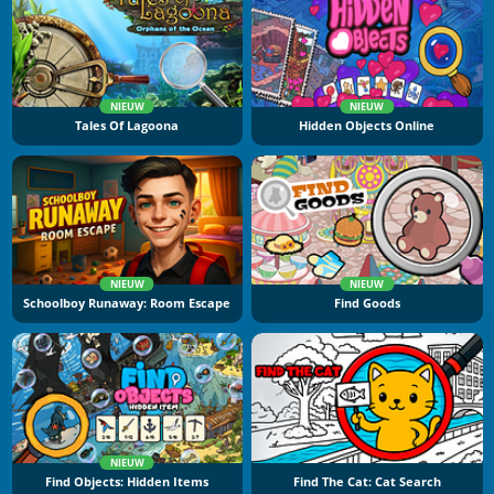
NIEUW
NIEUW
Tales Of Lagoona
Hidden Objects Online
NIEUW
NIEUW
Schoolboy Runaway: Room Escape
Find Goods
NIEUW
Find Objects: Hidden Items
Find The Cat: Cat Search