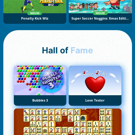
NIEUW
NIEUW
Penalty Kick Wiz
Super Soccer Noggins: Xmas Edition
Hall of
Fame
Bubbles 3
Love Tester