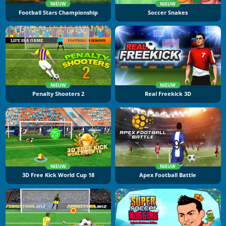
NIEUW
NIEUW
Football Stars Championship
Soccer Snakes
NIEUW
NIEUW
Penalty Shooters 2
Real Freekick 3D
NIEUW
NIEUW
3D Free Kick World Cup 18
Apex Football Battle