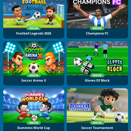
NIEUW
NIEUW
Football Legends 2026
Champions FC
NIEUW
NIEUW
Soccer Arena X
Gloves Of Block
NIEUW
NIEUW
Dummies World Cup
Soccer Tournament