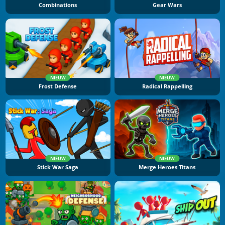
Combinations
Gear Wars
NIEUW
NIEUW
Frost Defense
Radical Rappelling
NIEUW
NIEUW
Stick War Saga
Merge Heroes Titans