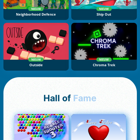
NIEUW
NIEUW
Neighborhood Defence
Ship Out
NIEUW
NIEUW
Outside
Chroma Trek
Hall of
Fame