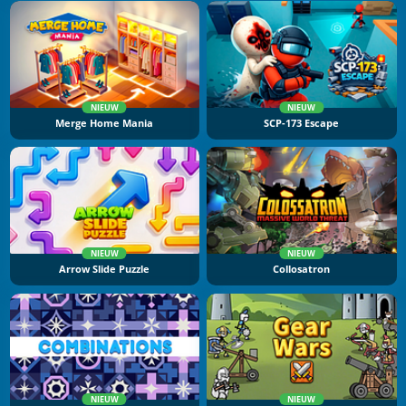
NIEUW
NIEUW
Merge Home Mania
SCP-173 Escape
NIEUW
NIEUW
Arrow Slide Puzzle
Collosatron
NIEUW
NIEUW