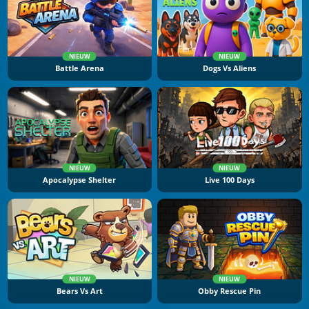
NIEUW
NIEUW
Battle Arena
Dogs Vs Aliens
NIEUW
NIEUW
Apocalypse Shelter
Live 100 Days
NIEUW
NIEUW
Bears Vs Art
Obby Rescue Pin