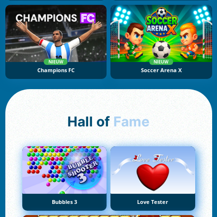
NIEUW
NIEUW
Champions FC
Soccer Arena X
Hall of
Fame
Bubbles 3
Love Tester