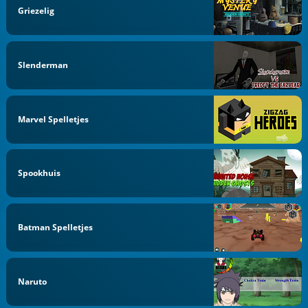
Griezelig
Slenderman
Marvel Spelletjes
Spookhuis
Batman Spelletjes
Naruto