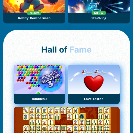
NIEUW
NIEUW
Robby: Bomberman
StarWing
Hall of
Fame
Bubbles 3
Love Tester