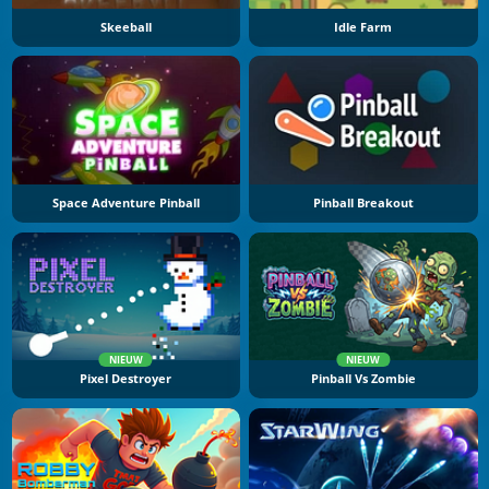
Skeeball
Idle Farm
Space Adventure Pinball
Pinball Breakout
NIEUW
NIEUW
Pixel Destroyer
Pinball Vs Zombie