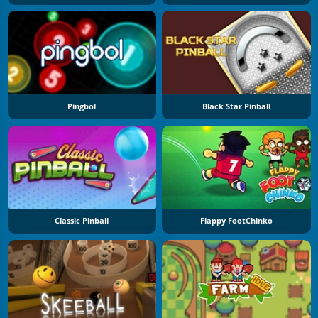
Pingbol
Black Star Pinball
Classic Pinball
Flappy FootChinko