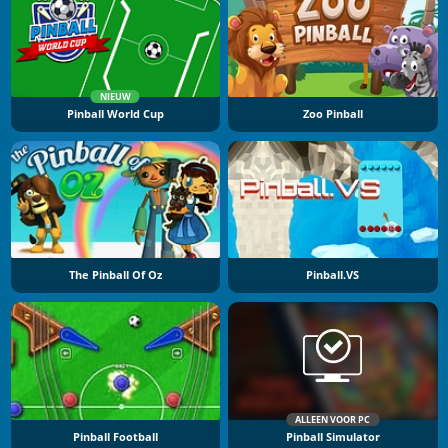
NIEUW
Pinball World Cup
Zoo Pinball
The Pinball Of Oz
Pinball.VS
ALLEEN VOOR PC
Pinball Football
Pinball Simulator