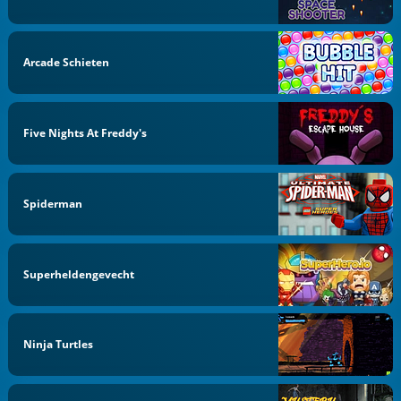
Arcade Schieten
Five Nights At Freddy's
Spiderman
Superheldengevecht
Ninja Turtles