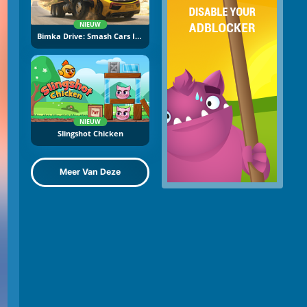
NIEUW
Bimka Drive: Smash Cars Into Splinters
NIEUW
Slingshot Chicken
Meer Van Deze