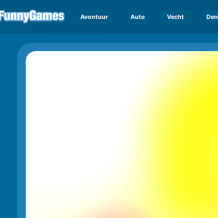
Avontuur
Auto
Vecht
Den