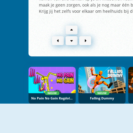
maak je geen zorgen, ook als je nog maar één b
Krijg jij het zelfs voor elkaar om heelhuids bij
NIEUW
NIEUW
No Pain No Gain Ragdoll Sandbox
Falling Dummy
NIEUW
NIEUW