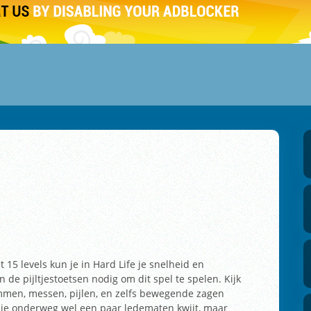
et 15 levels kun je in Hard Life je snelheid en
 de pijltjestoetsen nodig om dit spel te spelen. Kijk
ommen, messen, pijlen, en zelfs bewegende zagen
k je onderweg wel een paar ledematen kwijt, maar