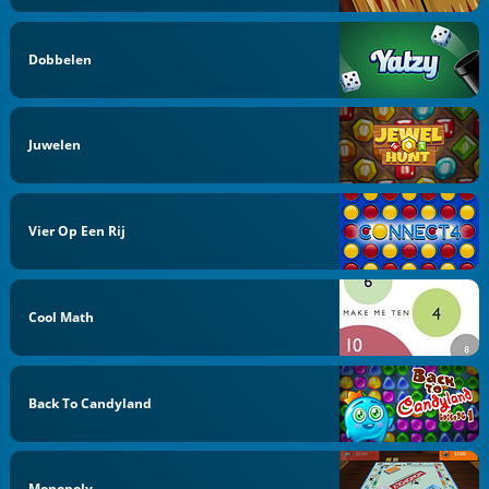
Dobbelen
Juwelen
Vier Op Een Rij
Cool Math
Back To Candyland
Monopoly