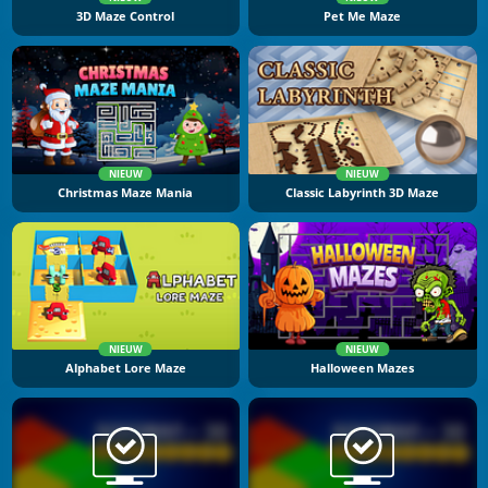
3D Maze Control
Pet Me Maze
NIEUW
NIEUW
Christmas Maze Mania
Classic Labyrinth 3D Maze
NIEUW
NIEUW
Alphabet Lore Maze
Halloween Mazes