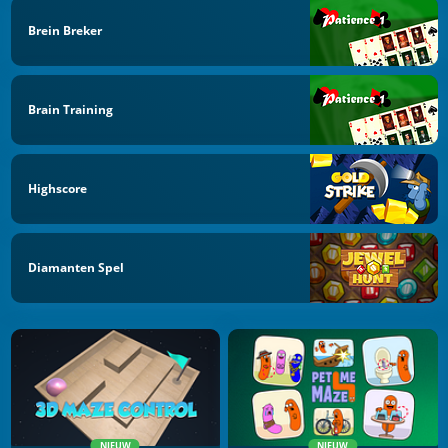
Brein Breker
Brain Training
Highscore
Diamanten Spel
NIEUW
NIEUW