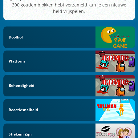
300 gouden blokken hebt verzameld kun je een nieuwe
held vrijspelen.
Doolhof
Platform
Behendigheid
Reactiesnelheid
Stiekem Zijn