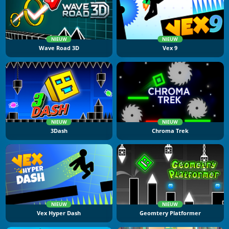
NIEUW
NIEUW
Wave Road 3D
Vex 9
NIEUW
NIEUW
3Dash
Chroma Trek
NIEUW
NIEUW
Vex Hyper Dash
Geomtery Platformer