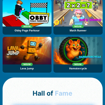
NIEUW
NIEUW
Obby Pogo Parkour
Math Runner
NIEUW
NIEUW
Lava Jump
Hamstercycle
Hall of
Fame