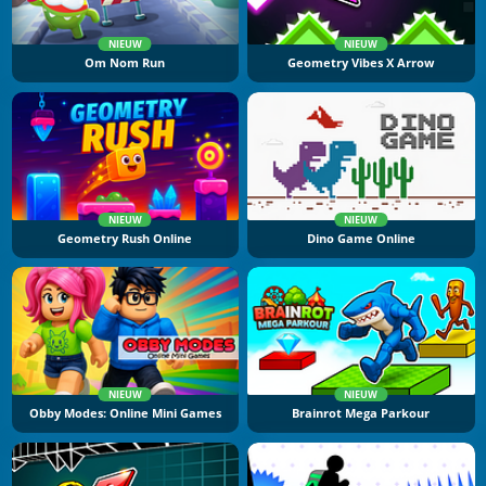
NIEUW
NIEUW
Om Nom Run
Geometry Vibes X Arrow
NIEUW
NIEUW
Geometry Rush Online
Dino Game Online
NIEUW
NIEUW
Obby Modes: Online Mini Games
Brainrot Mega Parkour