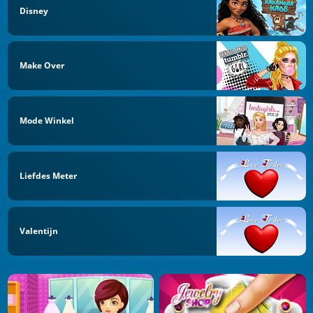
Disney
Make Over
Mode Winkel
Liefdes Meter
Valentijn