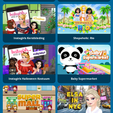
Instagirls Kerstkleding
Shopaholic: Rio
Instagirls Halloween Kostuum
Baby Supermarket