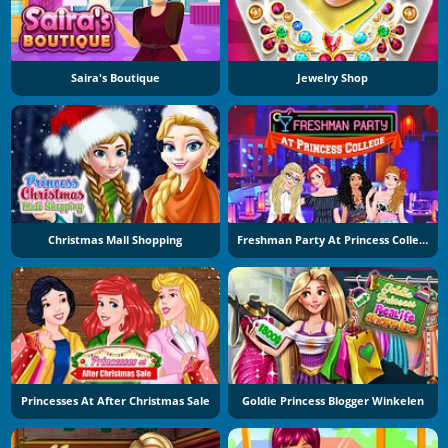
Saira's Boutique
Jewelry Shop
Christmas Mall Shopping
Freshman Party At Princess College
Princesses At After Christmas Sale
Goldie Princess Blogger Winkelen