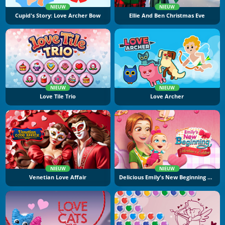
NIEUW
NIEUW
Cupid's Story: Love Archer Bow
Ellie And Ben Christmas Eve
NIEUW
NIEUW
Love Tile Trio
Love Archer
NIEUW
NIEUW
Venetian Love Affair
Delicious Emily's New Beginning Valentine's Edition