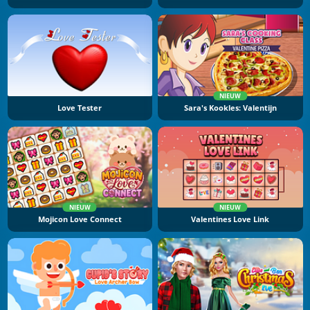
NIEUW
Love Tester
Sara's Kookles: Valentijn
NIEUW
NIEUW
Mojicon Love Connect
Valentines Love Link