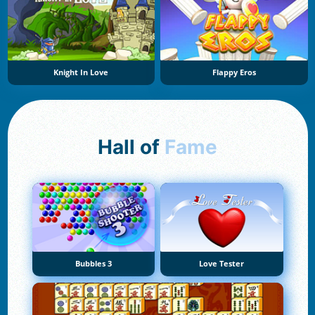
Knight In Love
Flappy Eros
Hall of
Fame
Bubbles 3
Love Tester