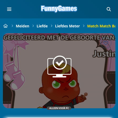
Meiden
Liefde
Liefdes Meter
Match Match Ba
ALLEEN VOOR PC