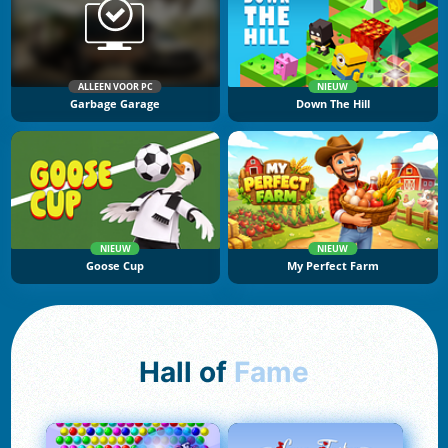
ALLEEN VOOR PC
NIEUW
Garbage Garage
Down The Hill
NIEUW
NIEUW
Goose Cup
My Perfect Farm
Hall of
Fame