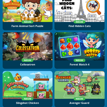
NIEUW
NIEUW
Farm Animal Sort Puzzle
Find Hidden Cats
NIEUW
NIEUW
Collosatron
Forest Match 4
NIEUW
NIEUW
Slingshot Chicken
Avenger Guard