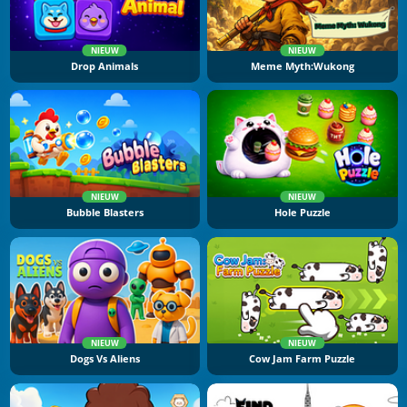
NIEUW
NIEUW
Drop Animals
Meme Myth:Wukong
NIEUW
NIEUW
Bubble Blasters
Hole Puzzle
NIEUW
NIEUW
Dogs Vs Aliens
Cow Jam Farm Puzzle