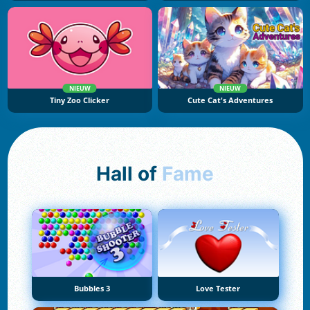
NIEUW
NIEUW
Tiny Zoo Clicker
Cute Cat's Adventures
Hall of
Fame
Bubbles 3
Love Tester