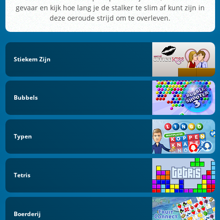
gevaar en kijk hoe lang je de stalker te slim af kunt zijn in
deze oeroude strijd om te overleven.
Stiekem Zijn
Bubbels
Typen
Tetris
Boerderij