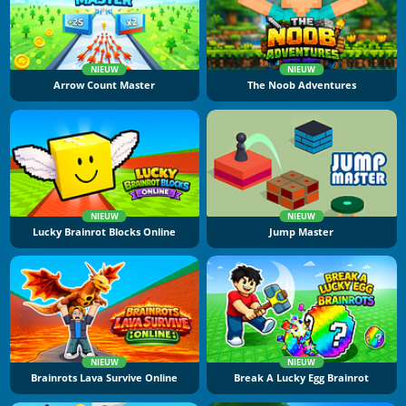
NIEUW
NIEUW
Arrow Count Master
The Noob Adventures
NIEUW
NIEUW
Lucky Brainrot Blocks Online
Jump Master
NIEUW
NIEUW
Brainrots Lava Survive Online
Break A Lucky Egg Brainrot