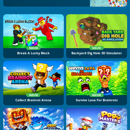
NIEUW
NIEUW
Break A Lucky Block
Backyard Dig Hole 3D Simulator
NIEUW
NIEUW
Collect Brainrot Arena
Survive Lava For Brainrots