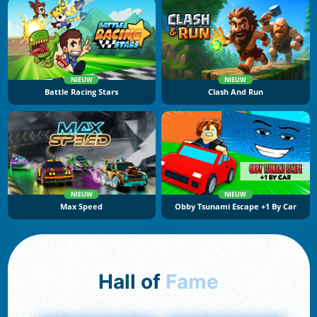
NIEUW
NIEUW
Battle Racing Stars
Clash And Run
NIEUW
NIEUW
Max Speed
Obby Tsunami Escape +1 By Car
Hall of
Fame