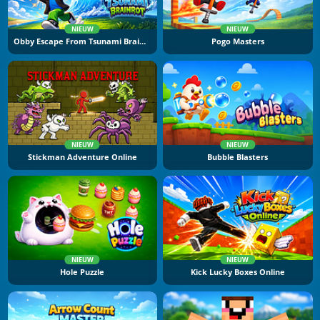
NIEUW
NIEUW
Obby Escape From Tsunami Brainrot
Pogo Masters
NIEUW
NIEUW
Stickman Adventure Online
Bubble Blasters
NIEUW
NIEUW
Hole Puzzle
Kick Lucky Boxes Online