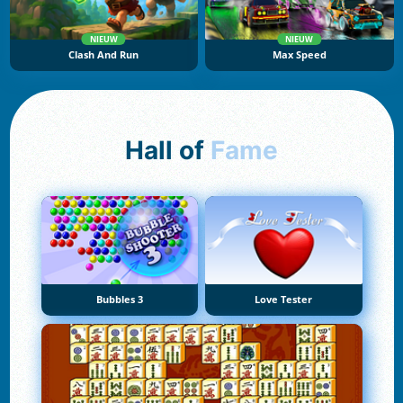
NIEUW
NIEUW
Clash And Run
Max Speed
Hall of
Fame
Bubbles 3
Love Tester