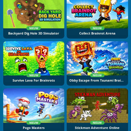
NIEUW
NIEUW
Backyard Dig Hole 3D Simulator
Collect Brainrot Arena
NIEUW
NIEUW
Survive Lava For Brainrots
Obby Escape From Tsunami Brainrot
NIEUW
NIEUW
Pogo Masters
Stickman Adventure Online