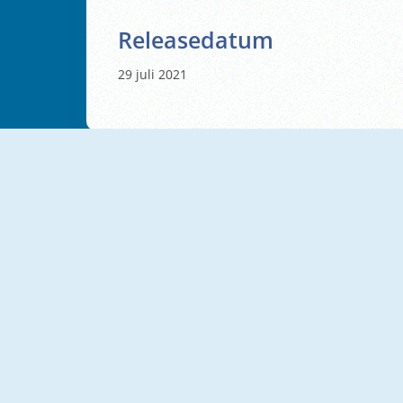
Releasedatum
29 juli 2021
NIEUW
NIEUW
Obby: Pump Up Your Body
Break A Lucky Block
NIEUW
NIEUW
Survive Lava For Brainrots
Obby Escape From Tsunami Brainrot