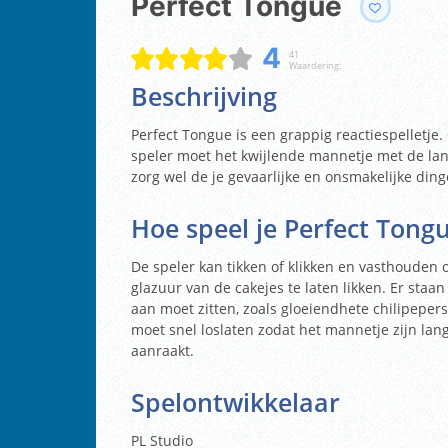
Perfect Tongue
4
41
Waardering:
Beschrijving
Perfect Tongue is een grappig reactiespelletje. 
speler moet het kwijlende mannetje met de lang
zorg wel de je gevaarlijke en onsmakelijke ding
Hoe speel je Perfect Tong
De speler kan tikken of klikken en vasthouden o
glazuur van de cakejes te laten likken. Er staan
aan moet zitten, zoals gloeiendhete chilipepe
moet snel loslaten zodat het mannetje zijn lang
aanraakt.
Spelontwikkelaar
PL Studio