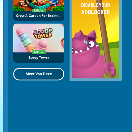
NIEUW
Grow A Garden For Brainrots
NIEUW
Scoop Tower
Meer Van Deze