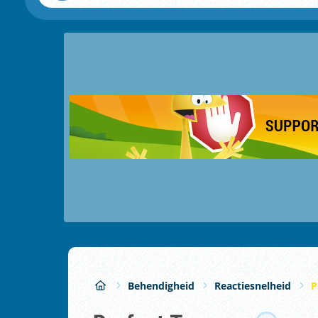
Behendigheid
Reactiesnelheid
P