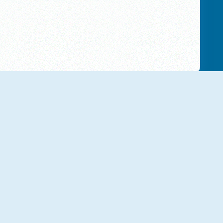
NIEUW
NIEUW
Backyard Dig Hole 3D Simulator
Collect Brainrot Arena
NIEUW
NIEUW
Pogo Masters
Stickman Adventure Online