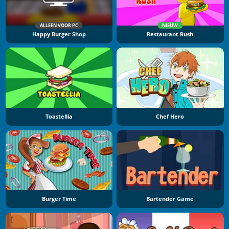
ALLEEN VOOR PC
NIEUW
Happy Burger Shop
Restaurant Rush
Toastellia
Chef Hero
Burger Time
Bartender Game