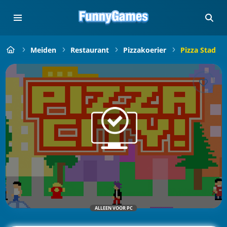
Meiden
Restaurant
Pizzakoerier
Pizza Stad
ALLEEN VOOR PC