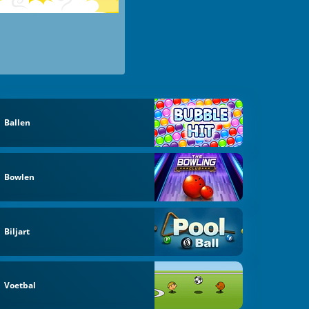
Ballen
Bowlen
Biljart
Voetbal