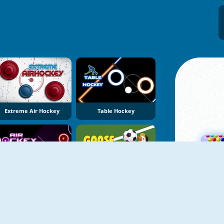
Extreme Air Hockey
Table Hockey
NIEUW
Air Hockey Game
Goose Cup