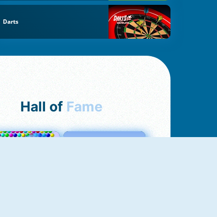
Darts
Hall of
Fame
Bubbles 3
Love Tester