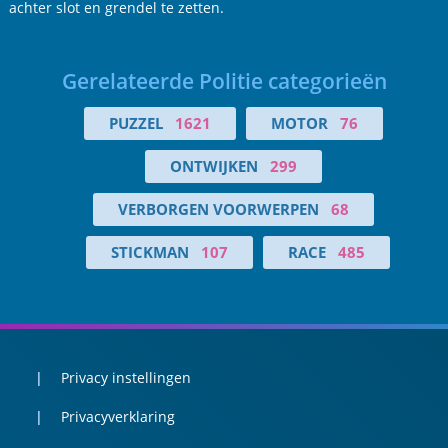
achter slot en grendel te zetten.
Gerelateerde Politie categorieën
PUZZEL
1621
MOTOR
76
ONTWIJKEN
299
VERBORGEN VOORWERPEN
68
STICKMAN
107
RACE
485
Privacy instellingen
Privacyverklaring