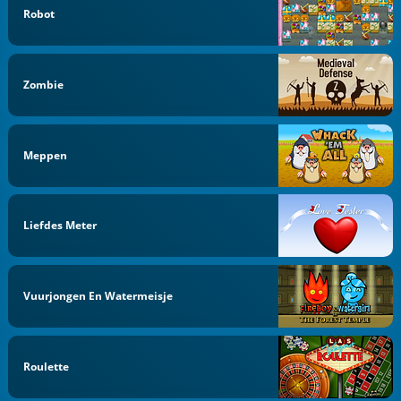
Robot
Zombie
Meppen
Liefdes Meter
Vuurjongen En Watermeisje
Roulette