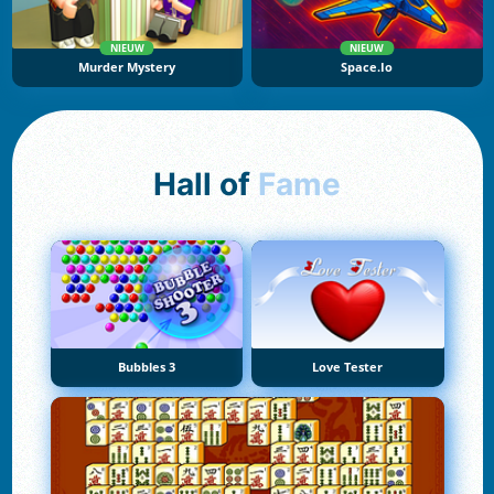
NIEUW
NIEUW
Murder Mystery
Space.io
Hall of
Fame
Bubbles 3
Love Tester