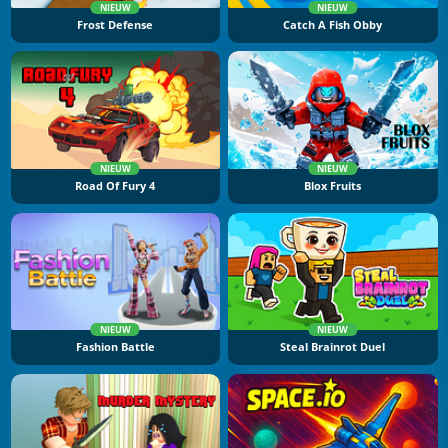
NIEUW
NIEUW
Frost Defense
Catch A Fish Obby
NIEUW
NIEUW
Road Of Fury 4
Blox Fruits
NIEUW
NIEUW
Fashion Battle
Steal Brainrot Duel