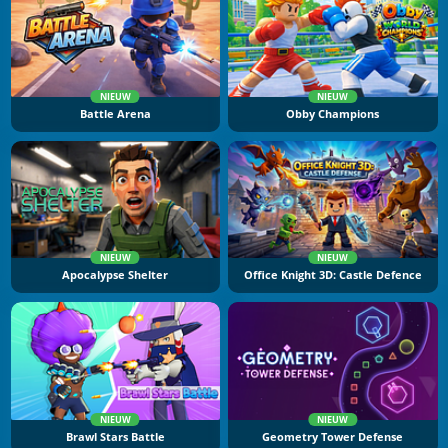
NIEUW
NIEUW
Battle Arena
Obby Champions
NIEUW
NIEUW
Apocalypse Shelter
Office Knight 3D: Castle Defence
NIEUW
NIEUW
Brawl Stars Battle
Geometry Tower Defense