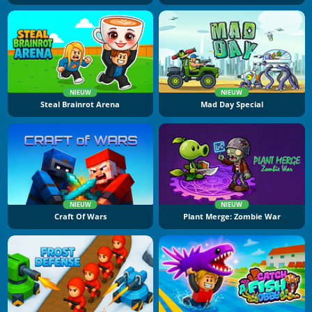
NIEUW
NIEUW
Steal Brainrot Arena
Mad Day Special
NIEUW
NIEUW
Craft Of Wars
Plant Merge: Zombie War