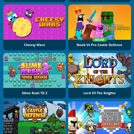
NIEUW
Cheesy Wars
Noob Vs Pro Castle Defence
Slime Rush TD 2
Lord Of The Knights