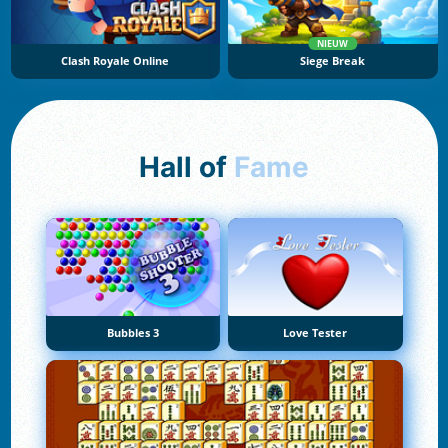
NIEUW
Clash Royale Online
Siege Break
Hall of
Fame
Bubbles 3
Love Tester