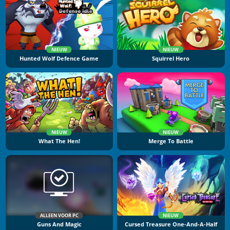
NIEUW
NIEUW
Hunted Wolf Defence Game
Squirrel Hero
NIEUW
NIEUW
What The Hen!
Merge To Battle
ALLEEN VOOR PC
NIEUW
Guns And Magic
Cursed Treasure One-And-A-Half