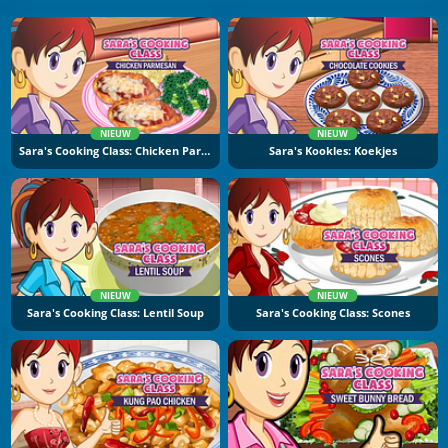
NIEUW
NIEUW
Sara's Cooking Class: Chicken Parmesan
Sara's Kookles: Koekjes
NIEUW
NIEUW
Sara's Cooking Class: Lentil Soup
Sara's Cooking Class: Scones