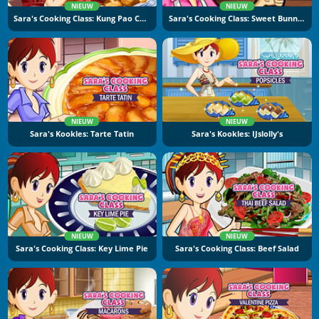
NIEUW
NIEUW
Sara's Cooking Class: Kung Pao Chicken
Sara's Cooking Class: Sweet Bunny Bread
NIEUW
NIEUW
Sara's Kookles: Tarte Tatin
Sara's Kookles: IJslolly's
NIEUW
NIEUW
Sara's Cooking Class: Key Lime Pie
Sara's Cooking Class: Beef Salad