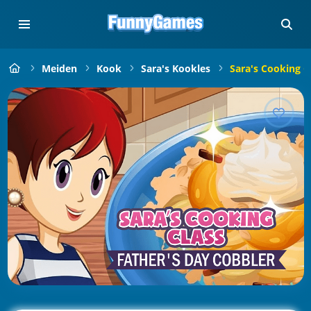
Meiden
Kook
Sara's Kookles
Sara's Cooking C