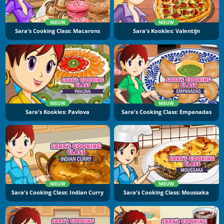
NIEUW
NIEUW
Sara's Cooking Class: Macarons
Sara's Kookles: Valentijn
NIEUW
NIEUW
Sara's Kookles: Pavlova
Sara's Cooking Class: Empanadas
NIEUW
NIEUW
Sara's Cooking Class: Indian Curry
Sara's Cooking Class: Moussaka