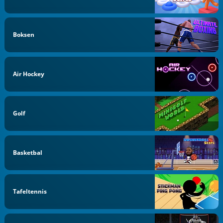
Boksen
Air Hockey
Golf
Basketbal
Tafeltennis