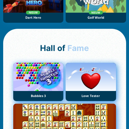
NIEUW
NIEUW
Dart Hero
Golf World
Hall of
Fame
Bubbles 3
Love Tester