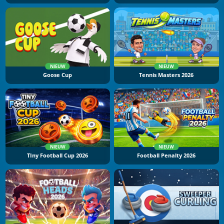
NIEUW
NIEUW
Goose Cup
Tennis Masters 2026
NIEUW
NIEUW
TIny Football Cup 2026
Football Penalty 2026