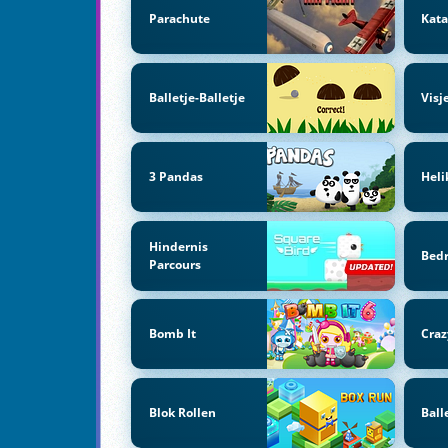
Parachute
Kata
Balletje-Balletje
Visj
3 Pandas
Heli
Hindernis
Bedr
Parcours
Bomb It
Craz
Blok Rollen
Ball