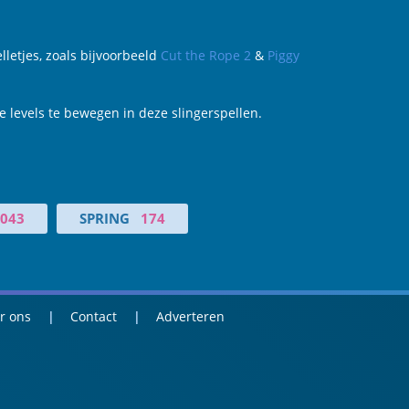
lletjes, zoals bijvoorbeeld
Cut the Rope 2
&
Piggy
e levels te bewegen in deze slingerspellen.
043
SPRING
174
r ons
Contact
Adverteren