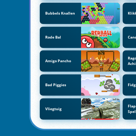
Bubbels Knallen
Klik
Rode Bal
Can
Ragd
Amigo Pancho
Ach
Bad Piggies
Fidg
Flap
Vliegtuig
Spel