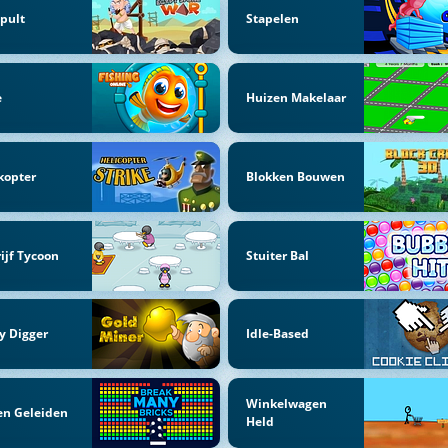
pult
Stapelen
e
Huizen Makelaar
kopter
Blokken Bouwen
ijf Tycoon
Stuiter Bal
y Digger
Idle-Based
Winkelwagen
en Geleiden
Held