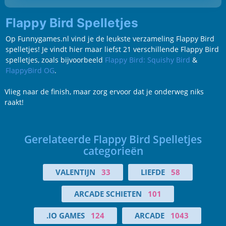
Flappy Bird Spelletjes
Op Funnygames.nl vind je de leukste verzameling Flappy Bird
spelletjes! Je vindt hier maar liefst 21 verschillende Flappy Bird
spelletjes, zoals bijvoorbeeld
Flappy Bird: Squishy Bird
&
FlappyBird OG
.
Vlieg naar de finish, maar zorg ervoor dat je onderweg niks
raakt!
Gerelateerde Flappy Bird Spelletjes
categorieën
VALENTIJN
33
LIEFDE
58
ARCADE SCHIETEN
101
.IO GAMES
124
ARCADE
1043