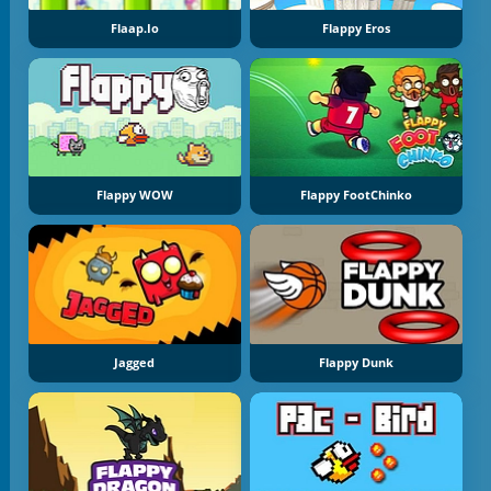
Flaap.io
Flappy Eros
Flappy WOW
Flappy FootChinko
Jagged
Flappy Dunk