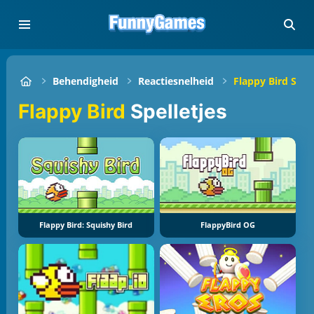
Behendigheid
Reactiesnelheid
Flappy Bird Spell
Flappy Bird
Spelletjes
Flappy Bird: Squishy Bird
FlappyBird OG