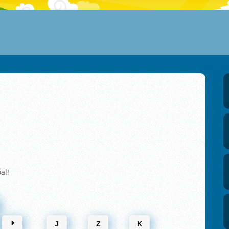
al!
J
Z
K