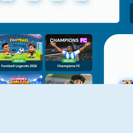
NIEUW
NIEUW
Football Legends 2026
Champions FC
NIEUW
NIEUW
Dummies World Cup
Soccer Tournament