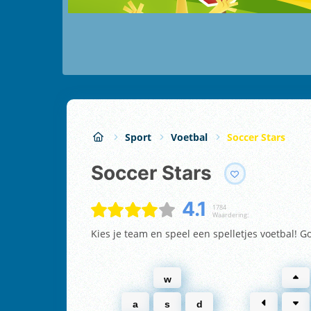
Sport
Voetbal
Soccer Stars
Soccer Stars
4.1
1784
Waardering:
Kies je team en speel een spelletjes voetbal! Go
w
a
s
d