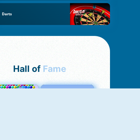
Darts
Hall of
Fame
Bubbles 3
Love Tester