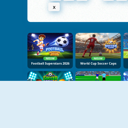
X
NIEUW
NIEUW
Football Superstars 2026
World Cup Soccer Caps
NIEUW
NIEUW
Soccer Arena X
Gloves Of Block