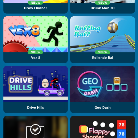
NIEUW
NIEUW
Draw Climber
Drunk Man 3D
NIEUW
NIEUW
Vex 8
Rollende Bal
Drive Hills
Geo Dash