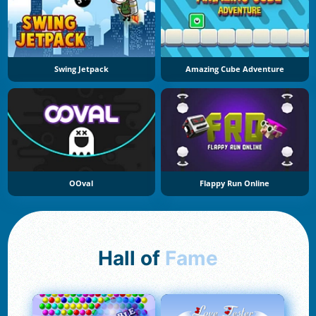
Swing Jetpack
Amazing Cube Adventure
OOval
Flappy Run Online
Hall of
Fame