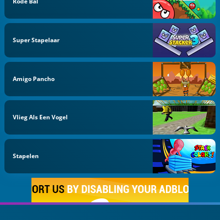
Rode Bal
Super Stapelaar
Amigo Pancho
Vlieg Als Een Vogel
Stapelen