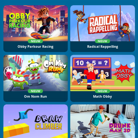
NIEUW
NIEUW
Obby Parkour Racing
Radical Rappelling
NIEUW
NIEUW
Om Nom Run
Math Obby