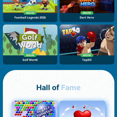
NIEUW
NIEUW
Football Legends 2026
Dart Hero
NIEUW
NIEUW
Golf World
TapKO
Hall of
Fame