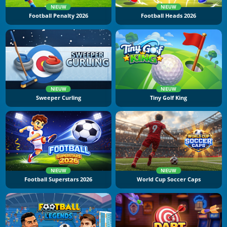
NIEUW
NIEUW
Football Penalty 2026
Football Heads 2026
NIEUW
NIEUW
Sweeper Curling
Tiny Golf King
NIEUW
NIEUW
Football Superstars 2026
World Cup Soccer Caps